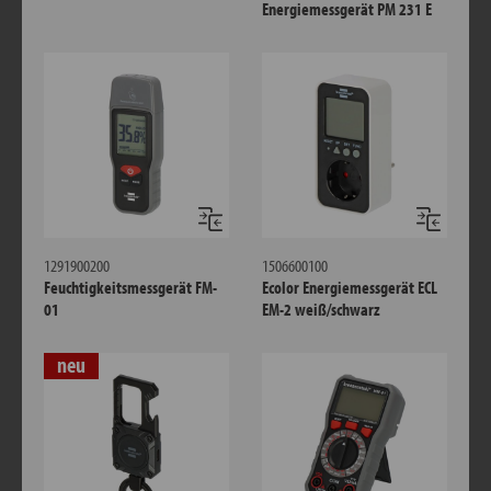
Energiemessgerät PM 231 E
Vergleichen
Verglei
1291900200
1506600100
Feuchtigkeitsmessgerät FM-
Ecolor Energiemessgerät ECL
01
EM-2 weiß/schwarz
neu