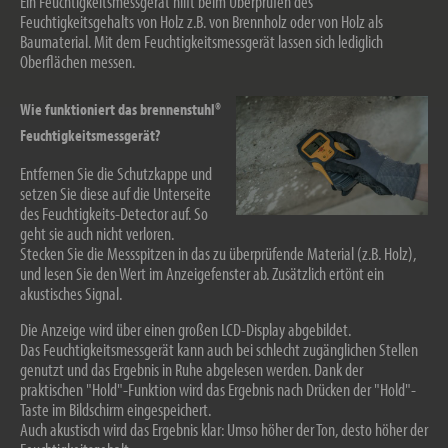
Ein Feuchtigkeitsmessgerät hilft beim Überprüfen des
Feuchtigkeitsgehalts von Holz z.B. von Brennholz oder von Holz als
Baumaterial. Mit dem Feuchtigkeitsmessgerät lassen sich lediglich
Oberflächen messen.
Wie funktioniert das brennenstuhl®
Feuchtigkeitsmessgerät?
Entfernen Sie die Schutzkappe und
setzen Sie diese auf die Unterseite
des Feuchtigkeits-Detector auf. So
geht sie auch nicht verloren.
Stecken Sie die Messspitzen in das zu überprüfende Material (z.B. Holz),
und lesen Sie den Wert im Anzeigefenster ab. Zusätzlich ertönt ein
akustisches Signal.
Die Anzeige wird über einen großen LCD-Display abgebildet.
Das Feuchtigkeitsmessgerät kann auch bei schlecht zugänglichen Stellen
genutzt und das Ergebnis in Ruhe abgelesen werden. Dank der
praktischen "Hold"-Funktion wird das Ergebnis nach Drücken der "Hold"-
Taste im Bildschirm eingespeichert.
Auch akustisch wird das Ergebnis klar: Umso höher der Ton, desto höher der