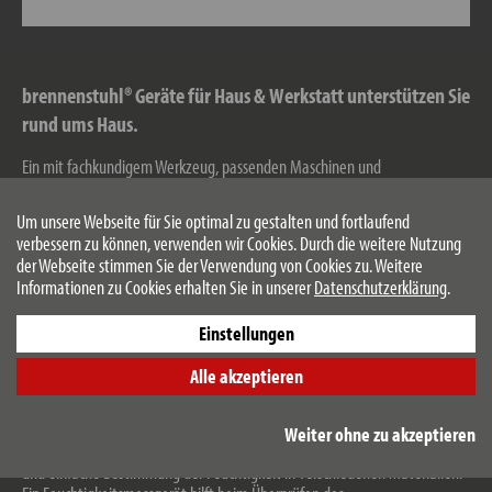
brennenstuhl® Geräte für Haus & Werkstatt unterstützen Sie
rund ums Haus.
Ein mit fachkundigem Werkzeug, passenden Maschinen und
leistungsstarken Elektrogeräten ausgestatteter Arbeitsplatz ist Gold wert.
Professionelles Equipment sorgt schließlich auch für wenig Frust bei der
Um unsere Webseite für Sie optimal zu gestalten und fortlaufend
Arbeit und gute Resulate.
verbessern zu können, verwenden wir Cookies. Durch die weitere Nutzung
der Webseite stimmen Sie der Verwendung von Cookies zu. Weitere
Unser Portfolio umfasst Elektro Gravierer für Haushalt und Hobby bis hin zu
Informationen zu Cookies erhalten Sie in unserer
Datenschutzerklärung
.
Prüf-, Mess- und Suchgeräten für Werkstatt, Haus und Garten.
Einstellungen
Prüf- und Messgeräte für Haushalt und Werkstatt
Alle akzeptieren
Feuchtigkeitsmessgerät für Holz oder Baustoffe
Weiter ohne zu akzeptieren
Der brennenstuhl®
Feuchtigkeits-Detector MD
ermöglicht eine schnelle
und einfache Bestimmung der Feuchtigkeit in verschiedenen Materialien.