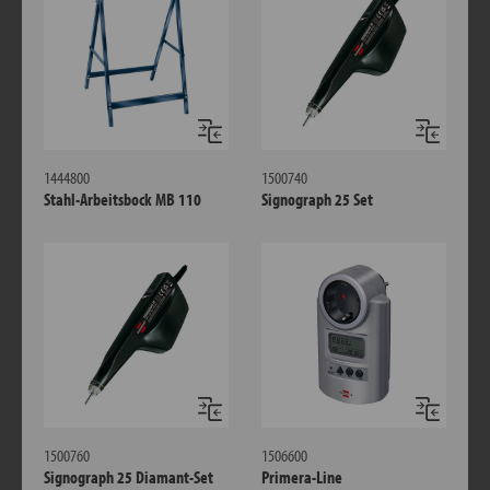
Vergleichen
Verglei
1444800
1500740
Stahl-Arbeitsbock MB 110
Signograph 25 Set
Vergleichen
Verglei
1500760
1506600
Signograph 25 Diamant-Set
Primera-Line