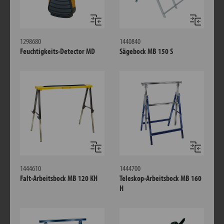
Vergleichen
Verglei
1298680
1440840
Feuchtigkeits-Detector MD
Sägebock MB 150 S
Vergleichen
Verglei
1444610
1444700
Falt-Arbeitsbock MB 120 KH
Teleskop-Arbeitsbock MB 160
H