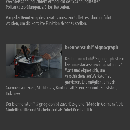
Wechselspannung. Zudem ermöglicht der Spannungstester
Politaritätsprüfungen, z.B. bei Batterien.
Vor jeder Benutzung des Gerätes muss ein Selbsttest durchgeführt
werden, um die korrekte Funktion sicher zu stellen.
brennenstuhl® Signograph
Der brennenstuhl® Signograph ist ein
leistungsstarkes Graviergerät mit 25
Watt und eignet sich, um
verschiedensten Werkstoff zu
gravieren. Er ermöglicht einfach
Gravuren auf Eisen, Stahl, Glas, Buntmetall, Stein, Keramik, Kunststoff,
Holz usw.
Der brennenstuhl® Signograph ist zuverlässig und "Made in Germany". Die
Modellierstifte und Sticheln sind als Zubehör erhältlich.