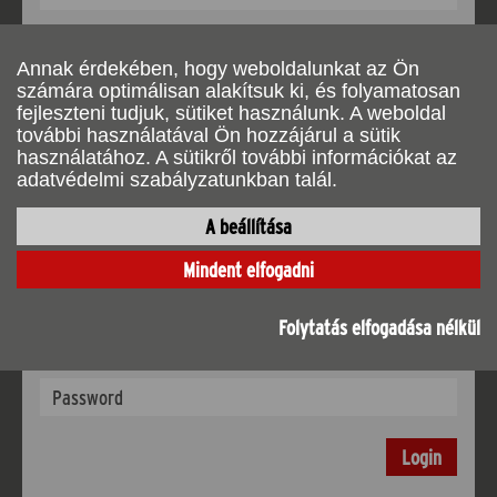
Küldés
Annak érdekében, hogy weboldalunkat az Ön
számára optimálisan alakítsuk ki, és folyamatosan
fejleszteni tudjuk, sütiket használunk. A weboldal
további használatával Ön hozzájárul a sütik
használatához. A sütikről további információkat az
adatvédelmi szabályzatunkban talál.
Bejegyzés
A beállítása
Van már fiókod? Kérjük, jelentkezzen be!
Mindent elfogadni
User
Folytatás elfogadása nélkül
Jelszó
Login